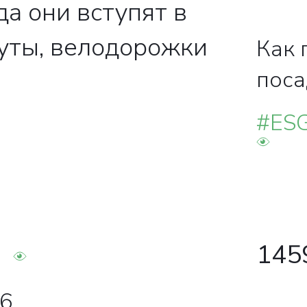
да они вступят в
руты, велодорожки
Как 
поса
#ESG
145
26