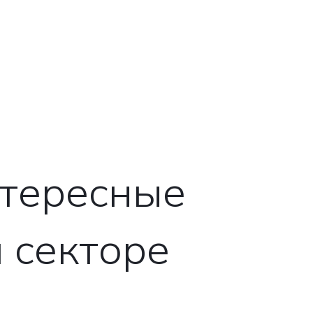
нтересные
м секторе