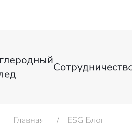
глеродный
Сотрудничеств
лед
Главная
ESG Блог