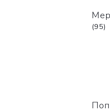
Мер
(95)
ВКА
НА
менеджеры
Поп