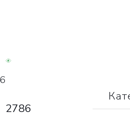
26
Кат
2786