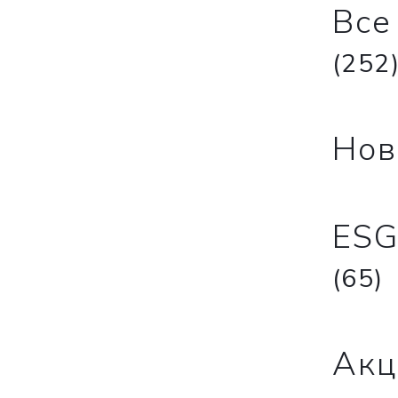
Все
(252
Нов
ESG
(65)
Ак