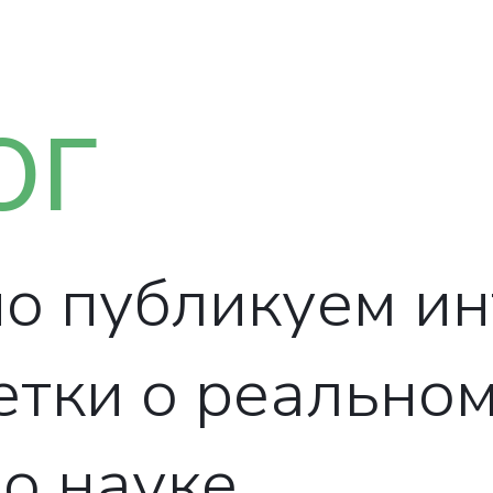
ОГ
о публикуем и
етки о реально
о науке.