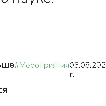
ьше
#Мероприятия
05.08.20
г.
ся