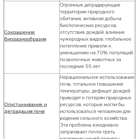
Огромные деградирующие
территории природного
обитания, активная добыча
биологических ресурсов,
Сокращение
отсутствие дождей, влияние
биоразнообразия
чужеродных видов, глобальное
потепление привели к
уменьшению на 70% популяций
позвоночных животных за
последние 55 лет.
Нерациональное использование
почв, тотальное повышение
температуры, дефицит дождей
приводят к потерям природных
Опустынивание и
ресурсов, которые могли бы
деградация почв
использоваться человеком для
ведения сельского хозяйства.
Эта проблема ежедневно
затрагивает почти треть
населения нашей планеты.