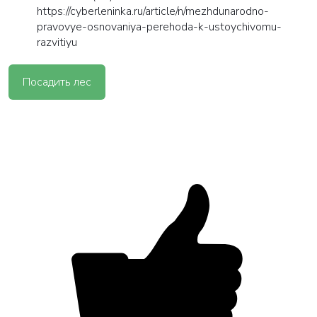
https://cyberleninka.ru/article/n/mezhdunarodno-
pravovye-osnovaniya-perehoda-k-ustoychivomu-
razvitiyu
Посадить лес