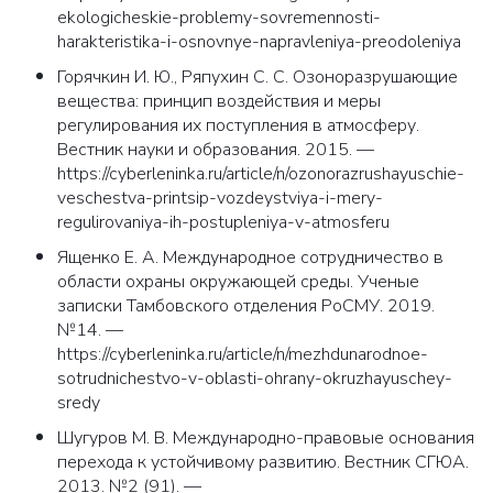
ekologicheskie-problemy-sovremennosti-
harakteristika-i-osnovnye-napravleniya-preodoleniya
Горячкин И. Ю., Ряпухин С. С. Озоноразрушающие
вещества: принцип воздействия и меры
регулирования их поступления в атмосферу.
Вестник науки и образования. 2015. —
https://cyberleninka.ru/article/n/ozonorazrushayuschie-
veschestva-printsip-vozdeystviya-i-mery-
regulirovaniya-ih-postupleniya-v-atmosferu
Ященко Е. А. Международное сотрудничество в
области охраны окружающей среды. Ученые
записки Тамбовского отделения РоСМУ. 2019.
№14. —
https://cyberleninka.ru/article/n/mezhdunarodnoe-
sotrudnichestvo-v-oblasti-ohrany-okruzhayuschey-
sredy
Шугуров М. В. Международно-правовые основания
перехода к устойчивому развитию. Вестник СГЮА.
2013. №2 (91). —