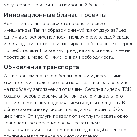
могут серьезно влиять на природный баланс.
Инновационные бизнес-проекты
Закрыть
Компании активно развивают экологические
инициативы. Таким образом они «убивают двух зайцев
одним выстрелом»: приносят пользу окружающей среде
и в выгодном свете позиционируют себя на рынке перед
потребителями. Поскольку тренд на экологичность — не
просто дань моде. Он жизненная необходимость.
Обновление транспорта
Активная замена авто с бензиновыми и дизельными
двигателями на электрокары пока незначительно влияет
на проблему загрязнения от машин. Сегодня лидеры ТЭК
создают особые формулы бензинового и дизельного
топлива с меньшим содержанием вредных веществ. В
общую эко-копилку вносит вклад и каршеринг с байк
шерингом. Эти услуги позволяют эксплуатировать одно
транспортное средство сразу несколькими
пользователями. При этом велосипед и ходьба пешком —
по-прежнему в тренде во многих странах.