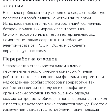
энергии
Решению проблематики углеродного следа способствует
переход на возобновляемые источники энергии.
Использование ветряных электростанций, солнечных
батарей, приливных морских электростанций,
биологического топлива, тепла геотермальных вод
помогает не только сократить потребление
электричества от ГРЭС и ГЭС, но и сохранять
окружающую нас среду.
Переработка отходов
Человечество сталкивается лицом к лицу с
перманентным экологическим кризисом. Ученые
работают не только над новыми формами энергии, но и
над созданием особых способов переработки. Так
изобретены линии по получению фосфатов из
ВАША ЗАЯВКА ОТПРАВЛЕНА
органических отходов. Из поношенной одежды
создаются предметы обихода и новая одежда. Идет в ход
и пластик, из которого также создается одежда. Вместе с
в ближайшее время наши менеджеры
свяжутся с вами
изменением стандартов потребления такие подходы