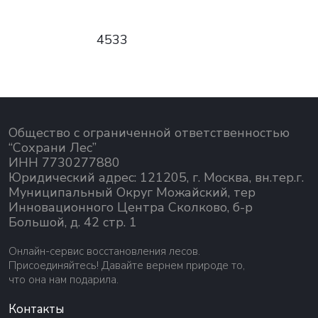
4533
Общество с ограниченной ответственностью
“Сохрани Лес”
ИНН 7730277880
Юридический адрес: 121205, г. Москва, вн.тер.г.
Муниципальный Округ Можайский, тер
Инновационного Центра Сколково, б-р
Большой, д. 42 стр. 1
Онлайн-сервис восстановления лесов.
Присоединяйтесь! Давайте вернем природе то,
что она нам подарила.
Контакты