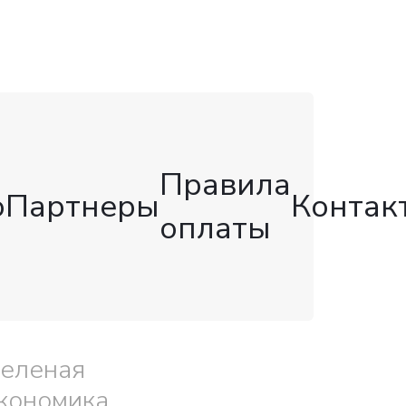
Правила
о
Партнеры
Контак
оплаты
еленая
кономика