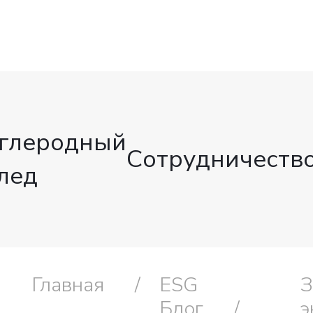
глеродный
Сотрудничеств
лед
Главная
ESG
З
Блог
э