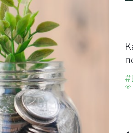
К
п
#