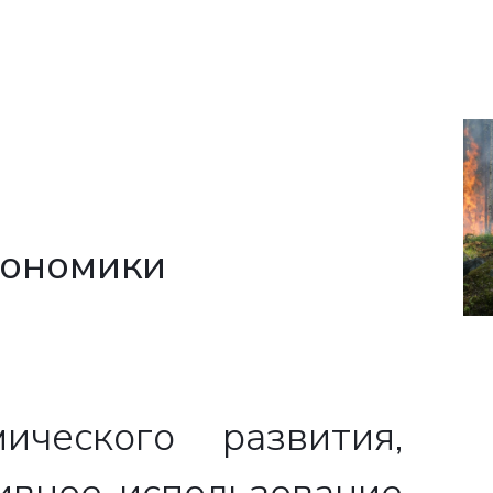
кономики
ческого развития,
ивное использование