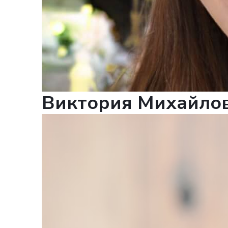
ВА
Виктория Михайло
О
в ближай