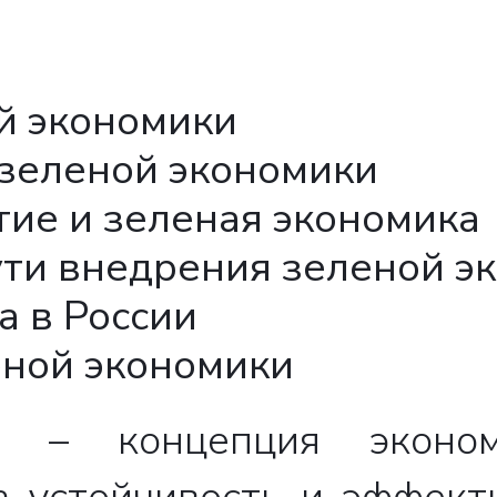
й экономики
зеленой экономики
тие и зеленая экономика
ути внедрения зеленой э
а в России
ной экономики
а – концепция экономи
а устойчивость и эффект