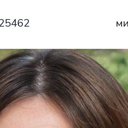
25462
ми