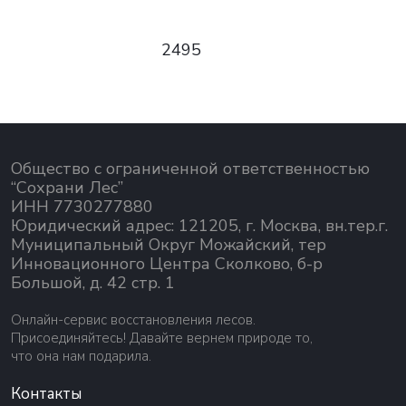
2495
Общество с ограниченной ответственностью
“Сохрани Лес”
ИНН 7730277880
Юридический адрес: 121205, г. Москва, вн.тер.г.
Муниципальный Округ Можайский, тер
Инновационного Центра Сколково, б-р
Большой, д. 42 стр. 1
Онлайн-сервис восстановления лесов.
Присоединяйтесь! Давайте вернем природе то,
что она нам подарила.
Контакты