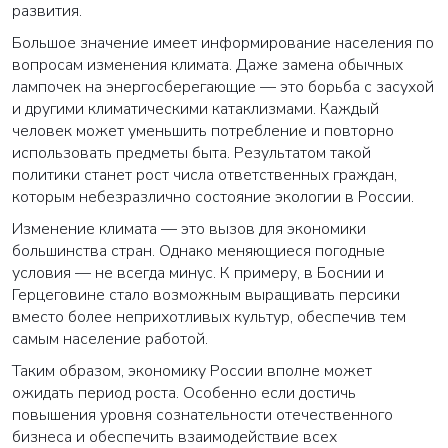
развития.
ВАША ЗАЯВКА ОТПРАВЛЕНА
Большое значение имеет информирование населения по
вопросам изменения климата. Даже замена обычных
в ближайшее время наши менеджеры
лампочек на энергосберегающие — это борьба с засухой
свяжутся с вами
и другими климатическими катаклизмами. Каждый
человек может уменьшить потребление и повторно
использовать предметы быта. Результатом такой
Закрыть
политики станет рост числа ответственных граждан,
которым небезразлично состояние экологии в России.
Изменение климата — это вызов для экономики
большинства стран. Однако меняющиеся погодные
условия — не всегда минус. К примеру, в Боснии и
Герцеговине стало возможным выращивать персики
вместо более неприхотливых культур, обеспечив тем
самым население работой.
Таким образом, экономику России вполне может
ожидать период роста. Особенно если достичь
повышения уровня сознательности отечественного
бизнеса и обеспечить взаимодействие всех