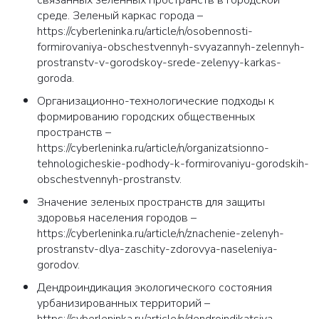
связанных зеленных пространств в городской
среде. Зеленый каркас города –
https://cyberleninka.ru/article/n/osobennosti-
formirovaniya-obschestvennyh-svyazannyh-zelennyh-
prostranstv-v-gorodskoy-srede-zelenyy-karkas-
goroda.
Организационно-технологические подходы к
формированию городских общественных
пространств –
https://cyberleninka.ru/article/n/organizatsionno-
tehnologicheskie-podhody-k-formirovaniyu-gorodskih-
obschestvennyh-prostranstv.
Значение зеленых пространств для защиты
здоровья населения городов –
https://cyberleninka.ru/article/n/znachenie-zelenyh-
prostranstv-dlya-zaschity-zdorovya-naseleniya-
gorodov.
Дендроиндикация экологического состояния
урбанизированных территорий –