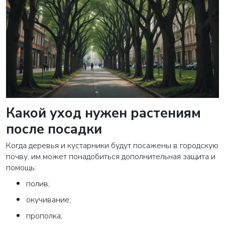
Какой уход нужен растениям
после посадки
Когда деревья и кустарники будут посажены в городскую
почву, им может понадобиться дополнительная защита и
помощь:
полив;
ВАША ЗАЯВКА ОТПРАВЛЕНА
окучивание;
в ближайшее время наши менеджеры
прополка;
свяжутся с вами