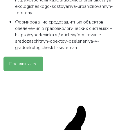
https://cyberleninka.ru/article/n/dendroindikatsiya-
ekologicheskogo-sostoyaniya-urbanizirovannyh-
territoriy.
Формирование средозащитных объектов
озеленения в градоэкологических системах –
https://cyberleninka.ru/article/n/formirovanie-
sredozaschitnyh-obektov-ozeleneniya-v-
gradoekologicheskih-sistemah.
Посадить лес