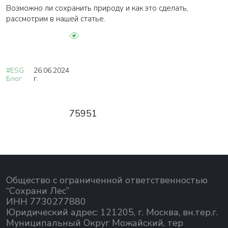
Возможно ли сохранить природу и как это сделать,
рассмотрим в нашей статье.
#ESG
26.06.2024
Блог
г.
75951
Общество с ограниченной ответственностью
“Сохрани Лес”
ИНН 7730277880
Юридический адрес: 121205, г. Москва, вн.тер.г.
Муниципальный Округ Можайский, тер