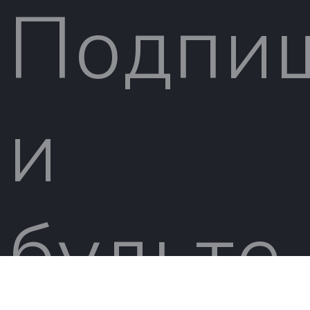
Подпи
и
будьте