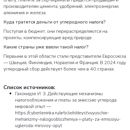
опыту, платить за сертификаты придется продавцам и
производителям цемента, удобрений, электроэнергии,
алюминия и железа.
Куда тратятся деньги от углеродного налога?
Поступая в бюджет, они перераспределяются на
проекты, компенсирующие вред природе.
Какие страны уже ввели такой налог?
Первыми в этой области стали представители Евросоюза
— Швеция, Финляндия, Норвегия и Франция. В 2024 году
углеродный сбор действует более чем в 40 странах.
Список источников:
Гахокидзе И. З. Действующие механизмы
ВАША ЗАЯВКА ОТПРАВЛЕНА
налогообложения и платы за эмиссию углерода:
мировой опыт —
в ближайшее время наши менеджеры
https://cyberleninka.ru/article/n/deystvuyuschie-
свяжутся с вами
mehanizmy-nalogooblozheniya-i-platy-za-emissiyu-
ugleroda-mirovoy-opyt