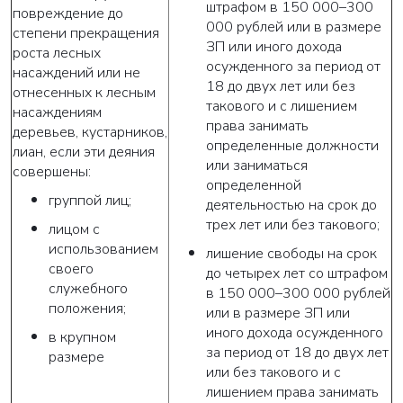
штрафом в 150 000–300
повреждение до
000 рублей или в размере
степени прекращения
ЗП или иного дохода
роста лесных
осужденного за период от
насаждений или не
18 до двух лет или без
отнесенных к лесным
такового и с лишением
насаждениям
права занимать
деревьев, кустарников,
определенные должности
лиан, если эти деяния
или заниматься
совершены:
определенной
группой лиц;
деятельностью на срок до
трех лет или без такового;
лицом с
использованием
лишение свободы на срок
своего
до четырех лет со штрафом
служебного
в 150 000–300 000 рублей
положения;
или в размере ЗП или
иного дохода осужденного
ВАША ЗАЯВКА ОТПРАВЛЕНА
в крупном
за период от 18 до двух лет
размере
или без такового и с
в ближайшее время наши менеджеры
лишением права занимать
свяжутся с вами