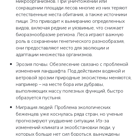
микроорганизмов. При уничтожении или
сокращении площади лесов многие из них теряют
естественные места обитания, а также источники
пищи. Это приводит к вымиранию определенных
видов, включая редкие и уязвимые, что снижает
биоразнообразие региона. Леса играют важную
роль в сохранении генетического разнообразия,
они предоставляют место для эволюции и
адаптации множества организмов.
Эрозия почвы. Обезлесение связано с проблемой
изменения ландшафта. Под действием водяной и
ветровой эрозии природные экосистемы меняются,
например – на месте бора или дубравы,
выполняющих массу полезных функций, быстро
образуется пустыня.
Миграция людей. Проблема экологических
беженцев уже коснулась ряда стран, но ученые
прогнозируют ухудшение ситуации. Из-за
изменений климата и экообстановки люди, у
которых больше нет сил бороться, вынуждены