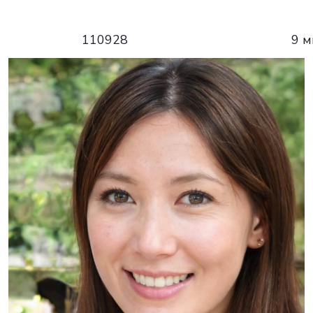
110928
9 м