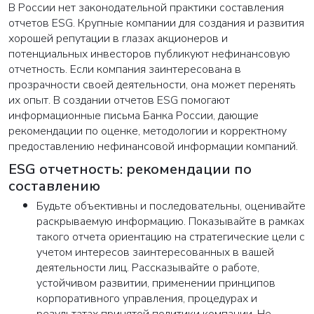
В России нет законодательной практики составления
отчетов ESG. Крупные компании для создания и развития
хорошей репутации в глазах акционеров и
потенциальных инвесторов публикуют нефинансовую
отчетность. Если компания заинтересована в
прозрачности своей деятельности, она может перенять
их опыт. В создании отчетов ESG помогают
информационные письма Банка России, дающие
рекомендации по оценке, методологии и корректному
предоставлению нефинансовой информации компаний.
ESG отчетность: рекомендации по
составлению
Будьте объективны и последовательны, оценивайте
раскрываемую информацию. Показывайте в рамках
такого отчета ориентацию на стратегические цели с
учетом интересов заинтересованных в вашей
ВАША ЗАЯВКА ОТПРАВЛЕНА
деятельности лиц. Рассказывайте о работе,
устойчивом развитии, применении принципов
в ближайшее время наши менеджеры
корпоративного управления, процедурах и
свяжутся с вами