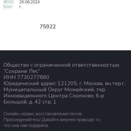
#ESG
26.06.2024
Блог
г.
75922
Общество с ограниченной ответственностью
“Сохрани Лес”
ИНН 7730277880
Юридический адрес: 121205, г. Москва, вн.тер.г.
Муниципальный Округ Можайский, тер
Инновационного Центра Сколково, б-р
Большой, д. 42 стр. 1
Онлайн-сервис восстановления лесов.
Присоединяйтесь! Давайте вернем природе то,
что она нам подарила.