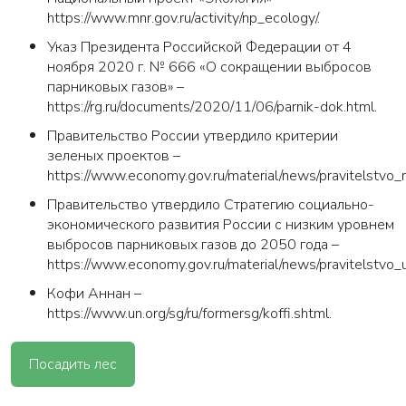
https://www.mnr.gov.ru/activity/np_ecology/.
Указ Президента Российской Федерации от 4
ноября 2020 г. № 666 «О сокращении выбросов
парниковых газов» –
https://rg.ru/documents/2020/11/06/parnik-dok.html.
Правительство России утвердило критерии
зеленых проектов –
https://www.economy.gov.ru/material/news/pravitelstvo_ro
Правительство утвердило Стратегию социально-
экономического развития России с низким уровнем
выбросов парниковых газов до 2050 года –
https://www.economy.gov.ru/material/news/pravitelstvo
Кофи Аннан –
https://www.un.org/sg/ru/formersg/koffi.shtml.
Посадить лес