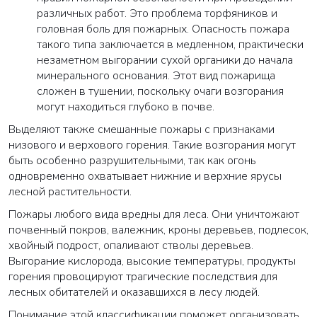
различных работ. Это проблема торфяников и
головная боль для пожарных. Опасность пожара
такого типа заключается в медленном, практически
незаметном выгорании сухой органики до начала
минерального основания. Этот вид пожарища
сложен в тушении, поскольку очаги возгорания
могут находиться глубоко в почве.
Выделяют также смешанные пожары с признаками
низового и верхового горения. Такие возгорания могут
быть особенно разрушительными, так как огонь
одновременно охватывает нижние и верхние ярусы
лесной растительности.
Пожары любого вида вредны для леса. Они уничтожают
почвенный покров, валежник, кроны деревьев, подлесок,
хвойный подрост, опаливают стволы деревьев.
Выгорание кислорода, высокие температуры, продукты
горения провоцируют трагические последствия для
лесных обитателей и оказавшихся в лесу людей.
Понимание этой классификации поможет организовать