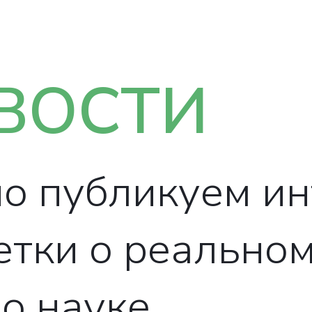
ВОСТИ
о публикуем и
етки о реально
о науке.