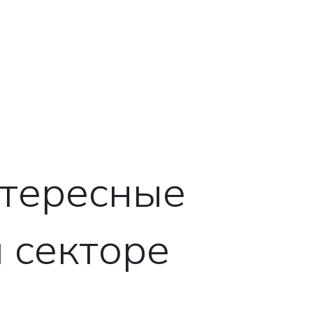
нтересные
м секторе