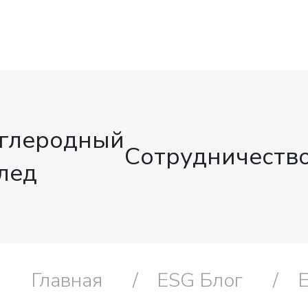
глеродный
Сотрудничеств
лед
Главная
ESG Блог