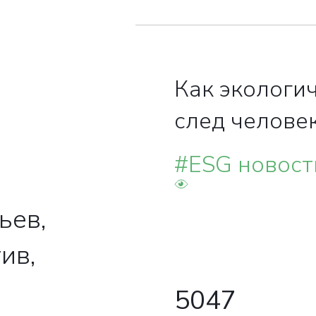
Как экологи
след челове
страны влия
#ESG новост
планету и чт
делать для е
ьев,
снижения?
ив,
5047