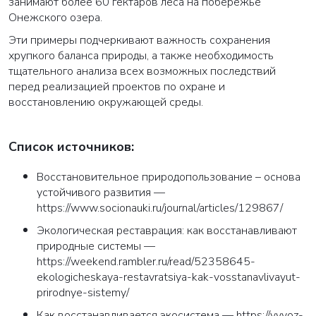
занимают более 60 гектаров леса на побережье
Онежского озера.
Эти примеры подчеркивают важность сохранения
хрупкого баланса природы, а также необходимость
тщательного анализа всех возможных последствий
перед реализацией проектов по охране и
восстановлению окружающей среды.
Список источников:
Восстановительное природопользование – основа
устойчивого развития —
https://www.socionauki.ru/journal/articles/129867/
Экологическая реставрация: как восстанавливают
природные системы —
https://weekend.rambler.ru/read/52358645-
ekologicheskaya-restavratsiya-kak-vosstanavlivayut-
prirodnye-sistemy/
Как восстанавливается экосистема — https://vyvoz-