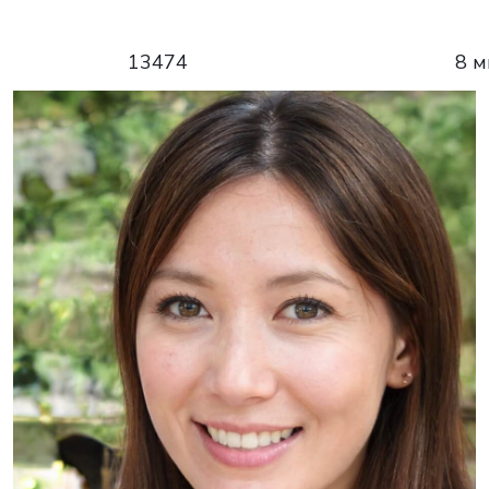
13474
8 м