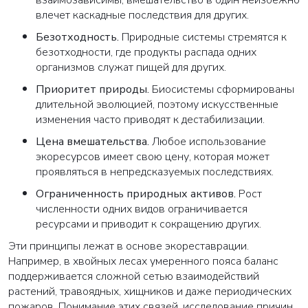
взаимозависимы, вмешательство в один неизбежно
влечет каскадные последствия для других.
Безотходность
.
Природные системы стремятся к
безотходности, где продукты распада одних
организмов служат пищей для других.
Приоритет природы
.
Биосистемы сформированы
длительной эволюцией, поэтому искусственные
изменения часто приводят к дестабилизации.
Цена вмешательства
.
Любое использование
экоресурсов имеет свою цену, которая может
проявляться в непредсказуемых последствиях.
Ограниченность природных активов
.
Рост
численности одних видов ограничивается
ресурсами и приводит к сокращению других.
Эти принципы лежат в основе экореставрации.
Например, в хвойных лесах умеренного пояса баланс
поддерживается сложной сетью взаимодействий
растений, травоядных, хищников и даже периодических
пожаров. Понимание этих связей, исследование причин