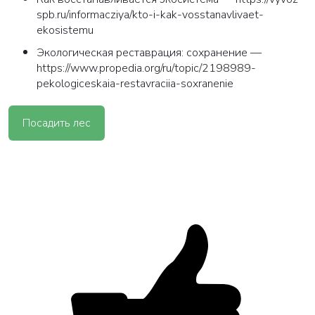
spb.ru/informacziya/kto-i-kak-vosstanavlivaet-
ekosistemu
Экологическая реставрация: сохранение —
https://www.propedia.org/ru/topic/2198989-
pekologiceskaia-restavraciia-soxranenie
ВАША ЗАЯВКА ОТПРАВЛЕНА
Посадить лес
в ближайшее время наши менеджеры
свяжутся с вами
Закрыть