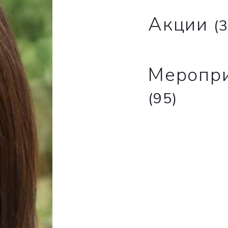
Акции
(3
Меропр
(95)