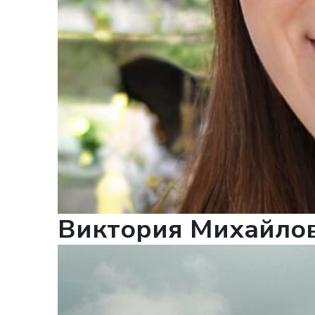
ВА
О
Виктория Михайло
в ближай