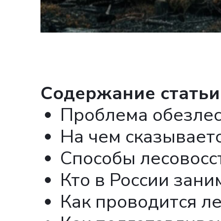
Cодержание статьи
Проблема обезле
На чем сказываетс
Способы лесовосс
Кто в России зани
Как проводится л