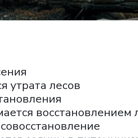
сения
я утрата лесов
тановления
мается восстановлением 
есовосстановление