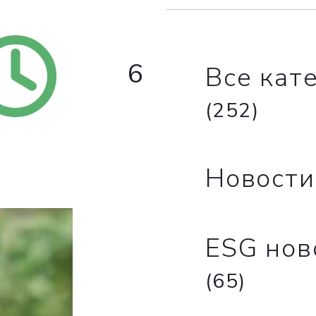
6
Все кат
(252)
Новост
ESG нов
(65)