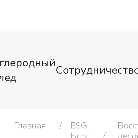
глеродный
Сотрудничеств
лед
Главная
ESG
Восс
Блог
лесо