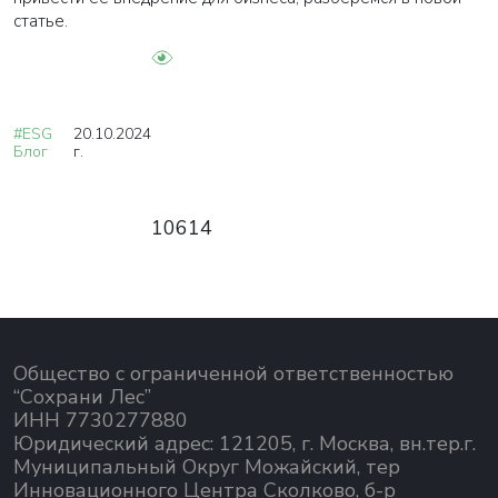
статье.
#ESG
20.10.2024
Блог
г.
10614
Общество с ограниченной ответственностью
“Сохрани Лес”
ИНН 7730277880
Юридический адрес: 121205, г. Москва, вн.тер.г.
Муниципальный Округ Можайский, тер
Инновационного Центра Сколково, б-р