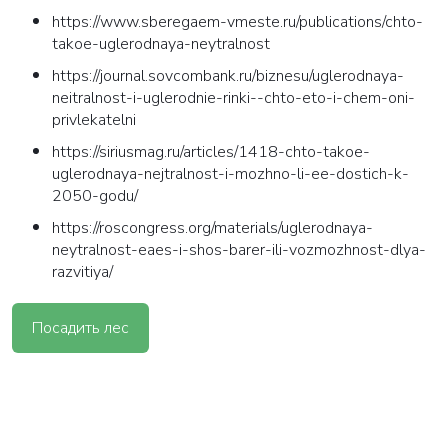
https://www.sberegaem-vmeste.ru/publications/chto-
takoe-uglerodnaya-neytralnost
https://journal.sovcombank.ru/biznesu/uglerodnaya-
neitralnost-i-uglerodnie-rinki--chto-eto-i-chem-oni-
privlekatelni
https://siriusmag.ru/articles/1418-chto-takoe-
uglerodnaya-nejtralnost-i-mozhno-li-ee-dostich-k-
2050-godu/
https://roscongress.org/materials/uglerodnaya-
neytralnost-eaes-i-shos-barer-ili-vozmozhnost-dlya-
razvitiya/
Посадить лес