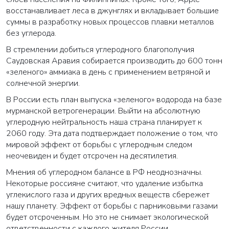
восстанавливает леса в джунглях и вкладывает большие
суммы в разработку новых процессов плавки металлов
без углерода.
В стремлении добиться углеродного благополучия
Саудовская Аравия собирается производить до 600 тонн
«зеленого» аммиака в день с применением ветряной и
солнечной энергии.
В России есть план выпуска «зеленого» водорода на базе
мурманской ветрогенерации. Выйти на абсолютную
углеродную нейтральность наша страна планирует к
2060 году. Эта дата подтверждает положение о том, что
мировой эффект от борьбы с углеродным следом
неочевиден и будет отсрочен на десятилетия.
Мнения об углеродном балансе в РФ неоднозначны.
Некоторые россияне считают, что удаление избытка
ВАША ЗАЯВКА ОТПРАВЛЕНА
углекислого газа и других вредных веществ сбережет
нашу планету. Эффект от борьбы с парниковыми газами
в ближайшее время наши менеджеры
будет отсроченным. Но это не снимает экологической
свяжутся с вами
ответственности с каждого жителя России.