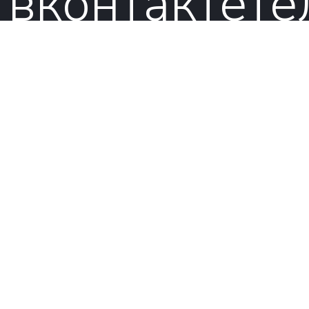
вконтакте
те
© 2026
Сохрани
лес ООО.
Все права