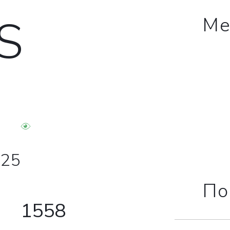
S
Ме
025
По
1558