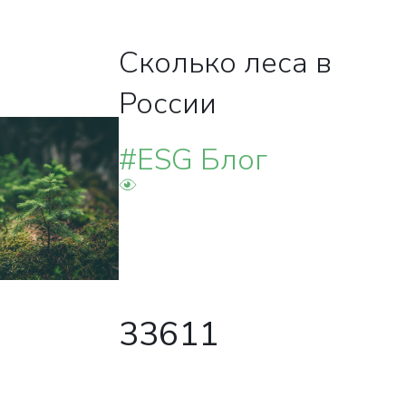
Сколько леса в
России
ВКА
#ESG Блог
НА
33611
менеджеры