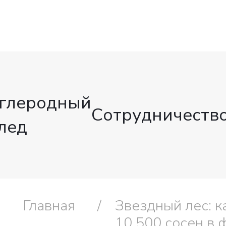
глеродный
Сотрудничеств
лед
Главная
Звездный лес: к
10 500 сосен в 