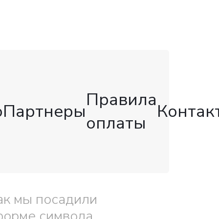
Правила
о
Партнеры
Контак
оплаты
ак мы посадили
форме символа