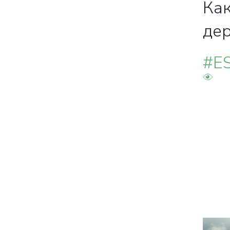
Как
свяжутся с вами
де
#E
Закрыть