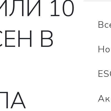
ЛИ 10
Вс
СЕН В
Но
ES
ЛА
Ак