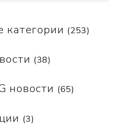
е категории
(253)
вости
(38)
G новости
(65)
ции
(3)