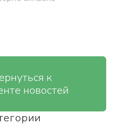
ернуться к
енте новостей
тегории