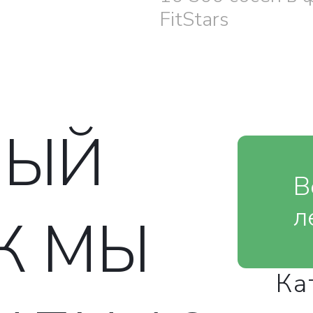
FitStars
НЫЙ
В
л
АК МЫ
Ка