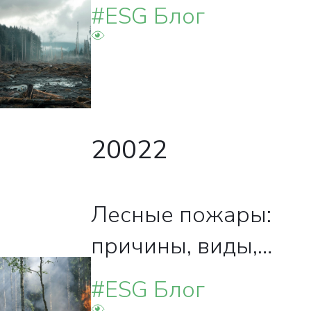
#ESG Блог
20022
Лесные пожары:
причины, виды,
правила
#ESG Блог
безопасности