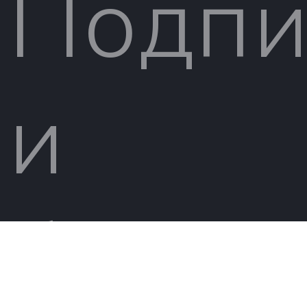
Подпи
и
будьт