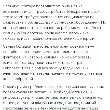
Развитие сектора позволяет открыть новые
возможности для трудоустройства. Внедрение новых
технологий требует привлечения специалистов по
разработке, производству и установке оборудования. По
оценкам экспертов, количество рабочих мест в области
солнечной энергетики превышает аналогичные
показатели для традиционных источников энергии.
Самый большой минус зеленой электроэнергии —
нестабильность, зависимость от климатических
факторов, на которые человек не может оказать
влияния. Поэтому политика некоторых стран,
направленная на полную замену традиционных
электростанций альтернативными, не может считаться
ВАША ЗАЯВКА ОТПРАВЛЕНА
целесообразной.
Среди других проблемных факторов называют высокие
в ближайшее время наши менеджеры
первоначальные затраты и необходимость новых
свяжутся с вами
инфраструктур, что делает альтернативную энергетику
менее доступной для малых и средних предприятий.
Некоторые зеленые технологии находятся на стадии
Закрыть