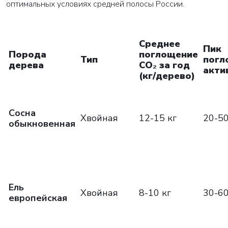
оптимальных условиях средней полосы России.
Среднее
Пик
Порода
поглощение
Тип
погл
дерева
CO₂ за год
акти
(кг/дерево)
Сосна
Хвойная
12-15 кг
20-50
обыкновенная
Ель
Хвойная
8-10 кг
30-60
европейская