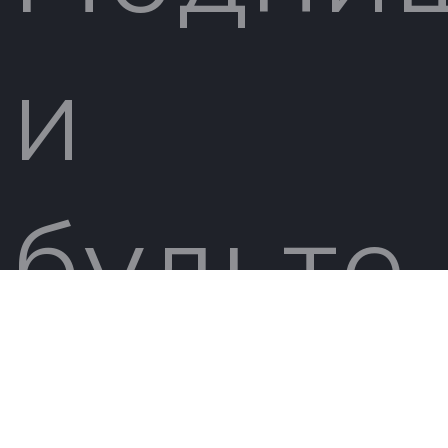
и
будьте
в