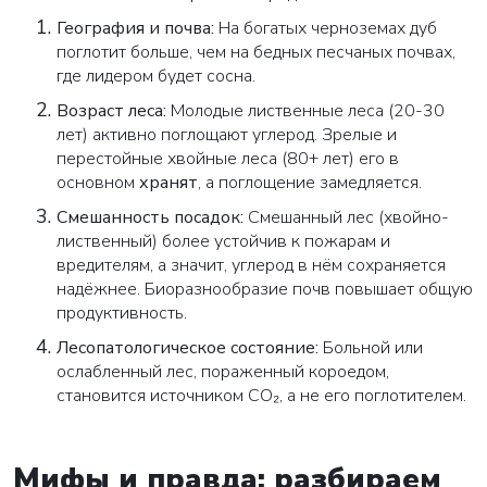
География и почва:
На богатых черноземах дуб
поглотит больше, чем на бедных песчаных почвах,
где лидером будет сосна.
Возраст леса:
Молодые лиственные леса (20-30
лет) активно поглощают углерод. Зрелые и
перестойные хвойные леса (80+ лет) его в
основном
хранят
, а поглощение замедляется.
Смешанность посадок:
Смешанный лес (хвойно-
лиственный) более устойчив к пожарам и
вредителям, а значит, углерод в нём сохраняется
надёжнее. Биоразнообразие почв повышает общую
продуктивность.
Лесопатологическое состояние:
Больной или
ослабленный лес, пораженный короедом,
становится источником CO₂, а не его поглотителем.
Мифы и правда: разбираем