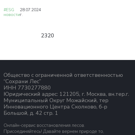
#ESG
28.07.2024
новости
г.
2320
Общество с ограниченной ответственностью
“Сохрани Лес”
ИНН 7730277880
Юридический адрес: 121205, г. Москва, вн.тер.г.
Муниципальный Округ Можайский, тер
Инновационного Центра Сколково, б-р
Большой, д. 42 стр. 1
Онлайн-сервис восстановления лесов.
Присоединяйтесь! Давайте вернем природе то,