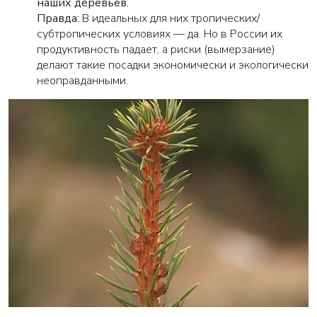
наших деревьев.
Правда:
В идеальных для них тропических/
субтропических условиях — да. Но в России их
продуктивность падает, а риски (вымерзание)
делают такие посадки экономически и экологически
неоправданными.