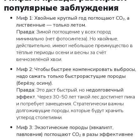
популярные заблуждения
Миф 1: Хвойные круглый год поглощают CO₂, а
лиственные — только летом.
Правда:
Зимой поглощение у всех пород
минимально (нет фотосинтеза). Но хвойные,
действительно, имеют небольшое преимущество в
тёплые периоды осени и весны за счёт
вечнозелёной хвои.
Миф 2: Чтобы быстрее компенсировать выбросы,
надо сажать только быстрорастущие породы
(берёзу, осину).
Правда:
Это даст быстрый, но
недолговечный
эффект
. Через 30-50 лет такой лес достигнет пика
и потребует замещения. Стратегически важны
долгоживущие породы, которые будут хранить
углерод столетиями.
Миф 3: Экзотические породы (эвкалипт,
павловния) поглощают CO₂ в разы эффективнее