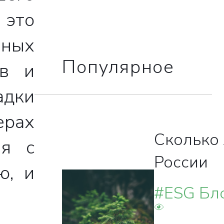
 это
ных
Популярное
ов и
ВКА
адки
ерах
НА
Сколько 
ия с
России
ю, и
#ESG Бл
менеджеры