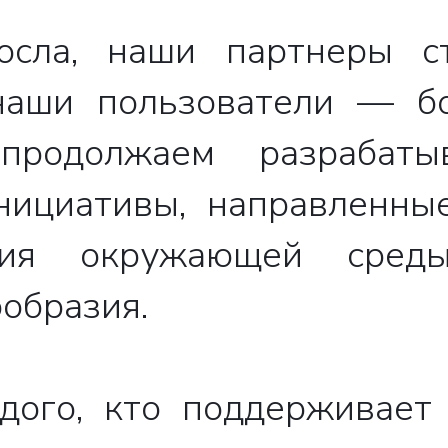
свяжутся с вами
сла, наши партнеры с
 наши пользователи — б
родолжаем разрабаты
нициативы, направленны
яния окружающей сред
Закрыть
образия.
ого, кто поддерживает 