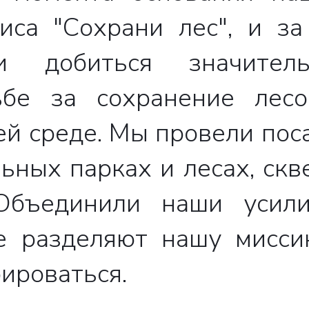
иса "Сохрани лес", и за
 добиться значитель
ьбе за сохранение лес
ША ЗАЯ
й среде. Мы провели пос
ьных парках и лесах, скв
ТПРАВЛЕ
Объединили наши усил
е разделяют нашу мисси
ироваться.
шее время наши 