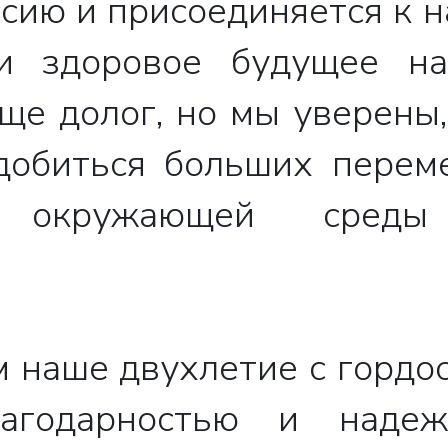
ссию и присоединяется к н
и здоровое будущее н
ще долог, но мы уверены,
добиться больших перем
ы окружающей сред
 наше двухлетие с гордо
агодарностью и надеж