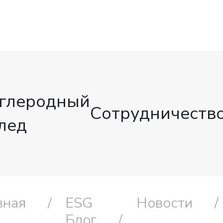
глеродный
Сотрудничеств
лед
вная
ESG
Новости
Блог