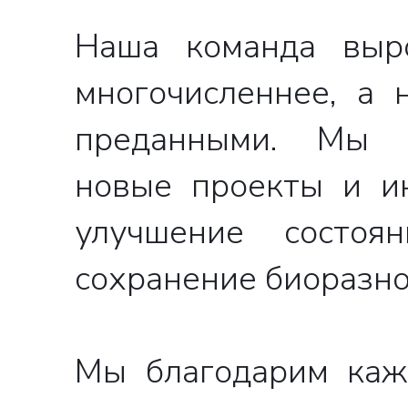
Наша команда выро
многочисленнее, а
преданными. Мы п
новые проекты и и
улучшение состо
сохранение биоразно
Мы благодарим кажд