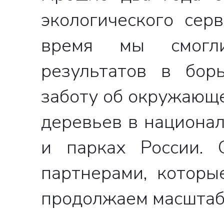
экологического серв
время мы смогли
результатов в бор
ВА
заботу об окружающе
деревьев в национал
О
и парках России. 
партнерами, которы
продолжаем масштаб
в ближай