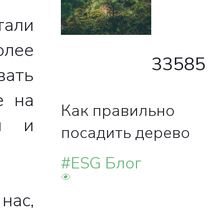
тали
олее
33585
вать
е на
Как правильно
ы и
посадить дерево
#ESG Блог
нас,