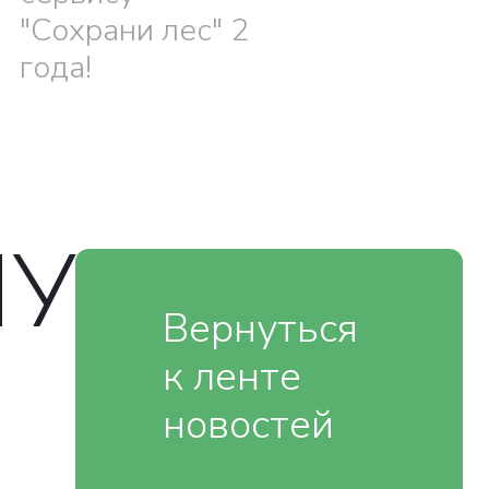
"Сохрани лес" 2
года!
МУ
Вернуться
к ленте
новостей