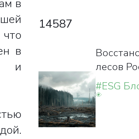
ам в
ашей
14587
 что
ен в
Восстан
ы и
лесов Ро
#ESG Бл
стью
дой.