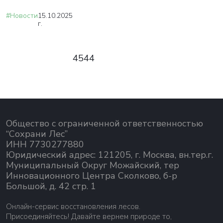
#Новости
15.10.2025
г.
4544
Общество с ограниченной ответственностью
“Сохрани Лес”
ИНН 7730277880
Юридический адрес: 121205, г. Москва, вн.тер.г.
Муниципальный Округ Можайский, тер
Инновационного Центра Сколково, б-р
Большой, д. 42 стр. 1
Онлайн-сервис восстановления лесов.
Присоединяйтесь! Давайте вернем природе то,