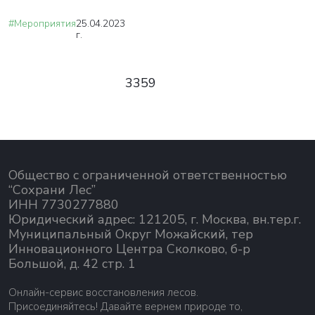
#Мероприятия
25.04.2023
г.
3359
Общество с ограниченной ответственностью
“Сохрани Лес”
ИНН 7730277880
Юридический адрес: 121205, г. Москва, вн.тер.г.
Муниципальный Округ Можайский, тер
Инновационного Центра Сколково, б-р
Большой, д. 42 стр. 1
Онлайн-сервис восстановления лесов.
Присоединяйтесь! Давайте вернем природе то,