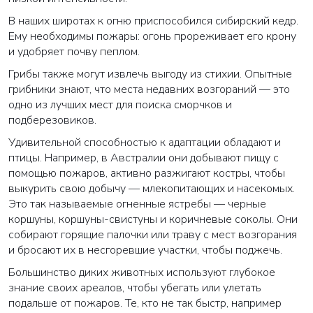
В наших широтах к огню приспособился сибирский кедр.
Ему необходимы пожары: огонь прореживает его крону
и удобряет почву пеплом.
Грибы также могут извлечь выгоду из стихии. Опытные
грибники знают, что места недавних возгораний — это
одно из лучших мест для поиска сморчков и
подберезовиков.
Удивительной способностью к адаптации обладают и
птицы. Например, в Австралии они добывают пищу с
помощью пожаров, активно разжигают костры, чтобы
выкурить свою добычу — млекопитающих и насекомых.
Это так называемые огненные ястребы — черные
коршуны, коршуны-свистуны и коричневые соколы. Они
собирают горящие палочки или траву с мест возгорания
и бросают их в несгоревшие участки, чтобы поджечь.
Большинство диких животных используют глубокое
знание своих ареалов, чтобы убегать или улетать
подальше от пожаров. Те, кто не так быстр, например