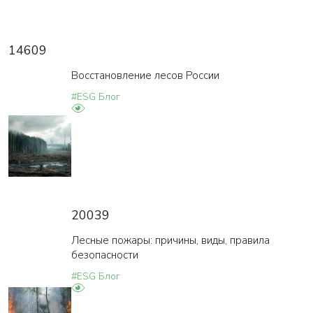
14609
Восстановление лесов России
#ESG Блог
20039
ВАША ЗАЯВКА ОТПРАВЛЕНА
Лесные пожары: причины, виды, правила
безопасности
в ближайшее время наши менеджеры
свяжутся с вами
#ESG Блог