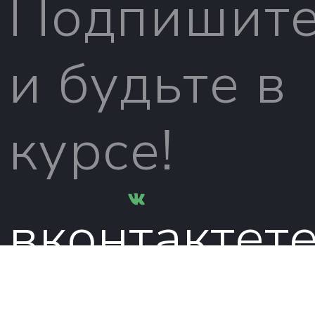
Подпишите
и будьте в
курсе!
вконтакте
т
© 2026