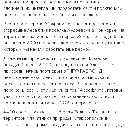
реализации проекта, осуществили несколько
сложнейших интеграций, доработали сайт и подключили
новых партнеров, но не забыли и о посадках.
В сентябре сервис “Сохрани лес” помог восстановить
сгоревшие леса близ поселка Андреевка в Приморье. На
территории национального парка “Земля леопарда” было
высажено 2000 кедровых деревьев, дополнив участок с
которым мы начали работать еще весной.
Дважды мы приезжали в “Смоленское Поозерье”,
посадив более 12 000 саженцев сосны. Здесь к нам
присоединились партнеры из “НПФ ГАЗФОНД
пенсионные накопления”, которые своими руками
восстановили более гектара леса. В Поозерье также
посажены сосны от лица клиентов “Аэрофлота”, готовых
участвовать в программе по сохранению экологии и
компенсировать выбросы СО2 от перелетов.
4400 сосен посажены на берегу Волги, в Тольятти, на
территории памятника природы “Ставропольский
сосняк”. Спонсорами посадки стала сеть пиццерий “Додо