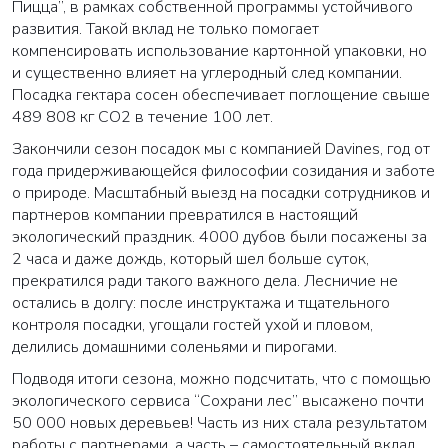
Пицца”, в рамках собственной программы устойчивого
развития. Такой вклад не только помогает
компенсировать использование картонной упаковки, но
и существенно влияет на углеродный след компании.
Посадка гектара сосен обеспечивает поглощение свыше
489 808 кг СО2 в течение 100 лет.
Закончили сезон посадок мы с компанией Davines, год от
года придерживающейся философии созидания и заботе
о природе. Масштабный выезд на посадки сотрудников и
партнеров компании превратился в настоящий
экологический праздник. 4000 дубов были посажены за
2 часа и даже дождь, который шел больше суток,
прекратился ради такого важного дела. Лесничие не
остались в долгу: после инструктажа и тщательного
контроля посадки, угощали гостей ухой и пловом,
делились домашними соленьями и пирогами.
Подводя итоги сезона, можно подсчитать, что с помощью
экологического сервиса “Сохрани лес” высажено почти
50 000 новых деревьев! Часть из них стала результатом
работы с партнерами, а часть – самостоятельный вклад