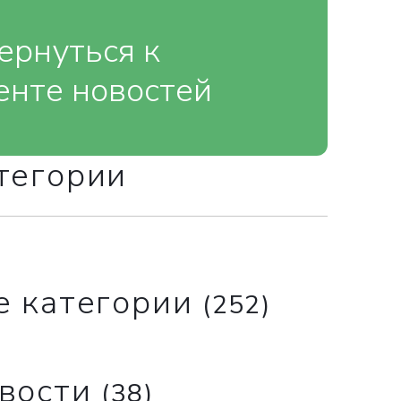
ернуться к
енте новостей
тегории
е категории
(252)
вости
(38)