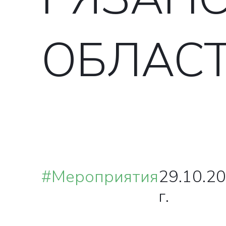
ОБЛАС
ВА
О
#Мероприятия
29.10.2
г.
в ближай