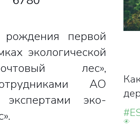
6780
свяжутся с вами
 рождения первой
мках экологической
очтовый лес»,
Как
Закрыть
сотрудниками АО
де
 экспертами эко-
#E
».