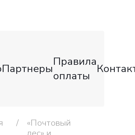
Правила
о
Партнеры
Контак
оплаты
я
«Почтовый
лес» и