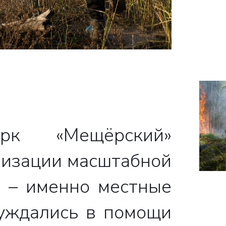
рк «Мещёрский»
лизации масштабной
и – именно местные
уждались в помощи