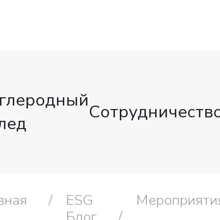
глеродный
Сотрудничеств
лед
вная
ESG
Мероприяти
Блог