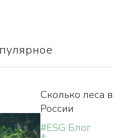
ВКА
пулярное
НА
Сколько леса в
России
#ESG Блог
менеджеры