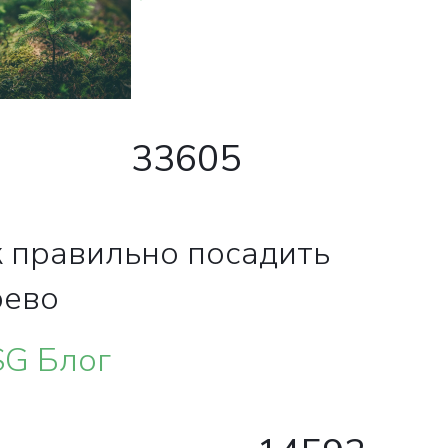
33605
 правильно посадить
рево
SG Блог