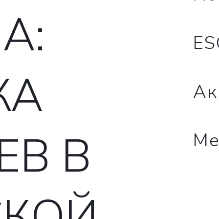
А:
ES
КА
Ак
ЕВ В
Ме
СКОЙ