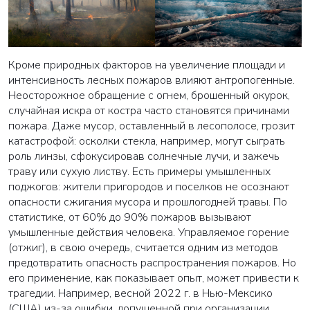
Кроме природных факторов на увеличение площади и
интенсивность лесных пожаров влияют антропогенные.
Неосторожное обращение с огнем, брошенный окурок,
случайная искра от костра часто становятся причинами
пожара. Даже мусор, оставленный в лесополосе, грозит
катастрофой: осколки стекла, например, могут сыграть
роль линзы, сфокусировав солнечные лучи, и зажечь
траву или сухую листву. Есть примеры умышленных
поджогов: жители пригородов и поселков не осознают
опасности сжигания мусора и прошлогодней травы. По
статистике, от 60% до 90% пожаров вызывают
умышленные действия человека. Управляемое горение
(отжиг), в свою очередь, считается одним из методов
предотвратить опасность распространения пожаров. Но
его применение, как показывает опыт, может привести к
трагедии. Например, весной 2022 г. в Нью-Мексико
(США) из-за ошибки, допущенной при организации