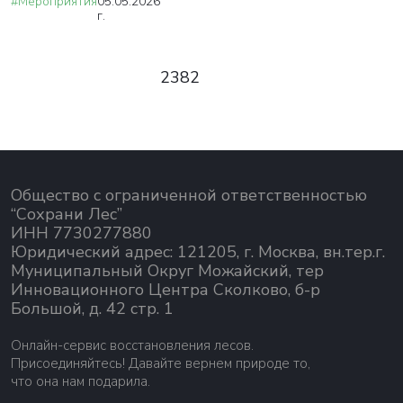
#Мероприятия
05.05.2026
г.
2382
Общество с ограниченной ответственностью
“Сохрани Лес”
ИНН 7730277880
Юридический адрес: 121205, г. Москва, вн.тер.г.
Муниципальный Округ Можайский, тер
Инновационного Центра Сколково, б-р
Большой, д. 42 стр. 1
Онлайн-сервис восстановления лесов.
Присоединяйтесь! Давайте вернем природе то,
что она нам подарила.