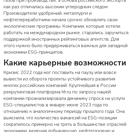
газов при производстве, а основа российского экспорта
как раз отличалась высоким углеродным следом.
Производители удобрений, металлурги и
нефтепереработчики начала срочно обновлять свои
экологические программы. Компании, которые хотели
работать на международном рынке, старались заручиться
поддержкой иностранных рейтинговых агентств. Для
этого нужно было придерживаться важных для западной
экономики ESG-принципов.
Какие карьерные возможности
Кризис 2022 года мог поставить на паузу или вовсе
вывести из оборота проекты устойчивого развития
многих российских компаний. Крупнейшая в России
рекрутинговая платформа hh.ru по запросу нашей
компании проанализировала динамику спроса на услуги
ESG-специалистов в январе-июне 2023 года по
отношению к аналогичному периоду прошлого года. Она
выяснила, что количество вакансий на ESG-позиции
сократилось примерно на треть в большинстве отраслей
экономики, включая добывающую, нефтегазовую и