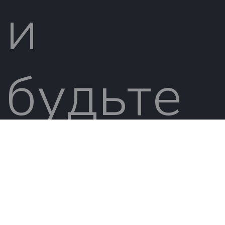
и
будьте
в курсе!