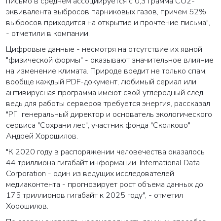
письмо в среднем ассоциируется с 0,3 грамма CO2-
эквивалента выбросов парниковых газов, причем 52%
выбросов приходится на открытие и прочтение письма",
- отметили в компании.
Цифровые данные - несмотря на отсутствие их явной
"физической формы" - оказывают значительное влияние
на изменение климата. Природе вредит не только спам,
вообще каждый PDF-документ, любимый сериал или
антивирусная программа имеют свой углеродный след,
ведь для работы серверов требуется энергия, рассказал
"РГ" генеральный директор и основатель экологического
сервиса "Сохрани лес", участник фонда "Сколково"
Андрей Хорошилов.
"К 2020 году в распоряжении человечества оказалось
44 триллиона гигабайт информации. International Data
Corporation - один из ведущих исследователей
медиаконтента - прогнозирует рост объема данных до
175 триллионов гигабайт к 2025 году", - отметил
Хорошилов.